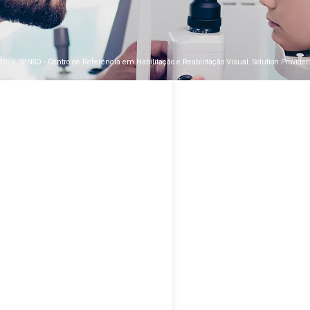
2026. SENSO - Centro de Referência em Habilitação e Reabilitação Visual. Solution Provider