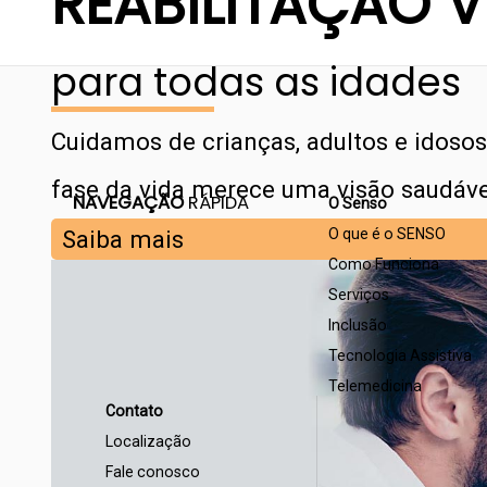
REABILITAÇÃO V
para todas as idades
Cuidamos de crianças, adultos e idoso
fase da vida merece uma visão saudáve
NAVEGAÇÃO
RÁPIDA
O Senso
Saiba mais
O que é o SENSO
Como Funciona
Serviços
Inclusão
Tecnologia Assistiva
Telemedicina
Contato
Localização
Fale conosco