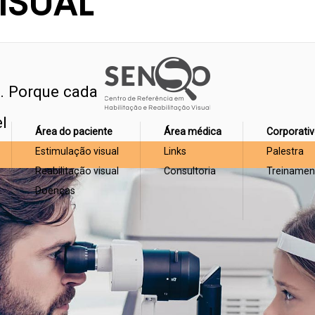
ISUAL
s. Porque cada
l
Área do paciente
Área médica
Corporati
Estimulação visual
Links
Palestra
Reabilitação visual
Consultoria
Treinamen
Doenças