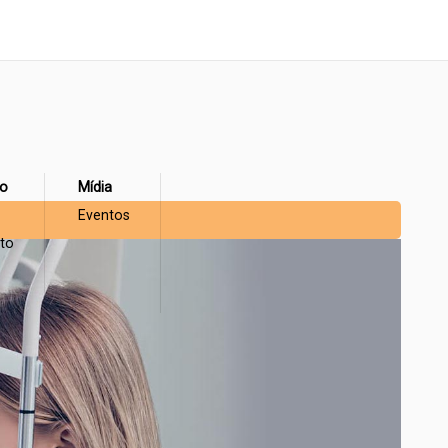
vo
Mídia
Eventos
to