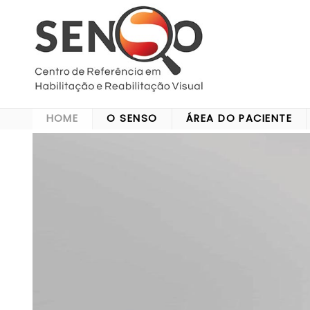
Home
O Senso
Área do paciente
Área médica
HOME
O SENSO
ÁREA DO PACIENTE
Corporativo
Mídia
Contato
Atendimento ao paciente